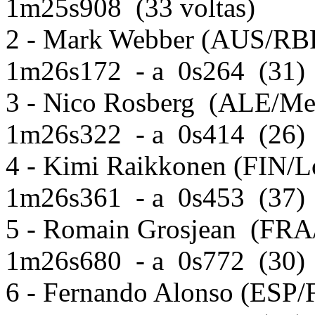
1m25s908 (33 voltas)
2 - Mark Webber (AUS/RBR
1m26s172 - a 0s264 (31)
3 - Nico Rosberg (ALE/Mer
1m26s322 - a 0s414 (26)
4 - Kimi Raikkonen (FIN/L
1m26s361 - a 0s453 (37)
5 - Romain Grosjean (FRA/
1m26s680 - a 0s772 (30)
6 - Fernando Alonso (ESP/Fe