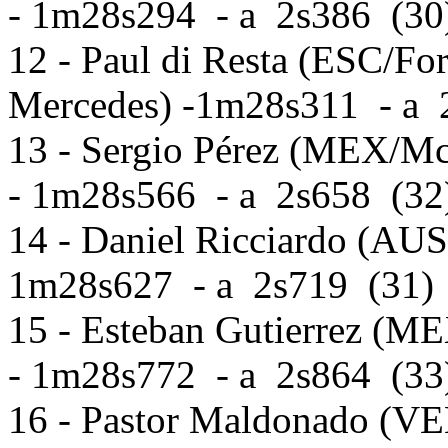
- 1m28s294 - a 2s386 (30
12 - Paul di Resta (ESC/For
Mercedes) -1m28s311 - a 
13 - Sergio Pérez (MEX/M
- 1m28s566 - a 2s658 (32
14 - Daniel Ricciardo (AUS
1m28s627 - a 2s719 (31)
15 - Esteban Gutierrez (ME
- 1m28s772 - a 2s864 (33
16 - Pastor Maldonado (VE