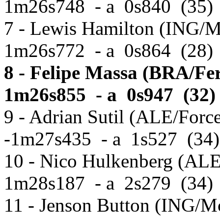
1m26s748 - a 0s840 (35)
7 - Lewis Hamilton (ING/M
1m26s772 - a 0s864 (28)
8 - Felipe Massa (BRA/Fer
1m26s855 - a 0s947 (32)
9 - Adrian Sutil (ALE/Forc
-1m27s435 - a 1s527 (34)
10 - Nico Hulkenberg (ALE/
1m28s187 - a 2s279 (34)
11 - Jenson Button (ING/M