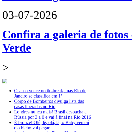
03-07-2026
Confira a galeria de fotos
Verde
>
Osasco vence no tie-break, mas Rio de
Janeiro se classifica em 1°
Corpo de Bombeiros divulga lista das
casas liberadas no Rio
Londres nunca mais! Brasil despacha a
Rússia por 3 a 0 e vai à final na Rio 2016
É bronze! Olê, lê, olá, lá, o Baby vem aí
e o bicho vai pegar.