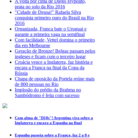
A volta por cima de Diego Hypólito,
prata no solo da Rio 2016
"Cidade de Deusa!" Rafaela Silva
conquista primeiro ouro do Brasil na Rio
2016
Organizada, França bate o Uruguai e
garante a primeira vaga na semifinal
Com facilidade, Vettel domina o primeiro
dia em Melbourne
Geração de Bronze! Belgas passam pelos
ingleses e ficam com o terceiro lugar
Croácia vence a Inglaterra, faz história e
encara a França na final da Copa da
Rússia
Chapa de oposição da Portela reúne mais
de 800 pessoas no Rio
Implosão do prédio da Brahma no
Sambódromo é feita com sucesso
Com alma de "D10s"! Argentina vira sobre a
Inglaterra e encara a Espanha na final
Espanha passeia sobre a França, faz 2 a 0 e