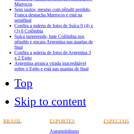
Marrocos
Sem sustos, mesmo com pênalti perdido,
França despacha Marrocos e está na
semifinal
Confira a galeria de fotos de Suíça 0 (4) x
(3) 0 Colômbia
Suíça surpreende, bate Colômbia nos
pênaltis e encara Argentina nas quartas de
final
Confira a galeria de fotos de Argentina 3
x 2 Egito
Argentina arranca virada inacreditável
sobre o Egito e está nas quartas de final
Top
Skip to content
BRASIL
ESPORTES
ESPECIAIS
Automobilismo