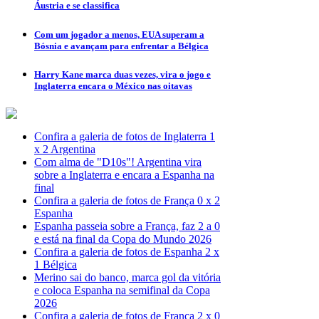
Áustria e se classifica
Com um jogador a menos, EUA superam a
Bósnia e avançam para enfrentar a Bélgica
Harry Kane marca duas vezes, vira o jogo e
Inglaterra encara o México nas oitavas
Confira a galeria de fotos de Inglaterra 1
x 2 Argentina
Com alma de "D10s"! Argentina vira
sobre a Inglaterra e encara a Espanha na
final
Confira a galeria de fotos de França 0 x 2
Espanha
Espanha passeia sobre a França, faz 2 a 0
e está na final da Copa do Mundo 2026
Confira a galeria de fotos de Espanha 2 x
1 Bélgica
Merino sai do banco, marca gol da vitória
e coloca Espanha na semifinal da Copa
2026
Confira a galeria de fotos de França 2 x 0