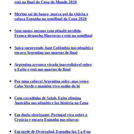
está na final da Copa do Mundo 2026
Merino sai do banco, marca gol da vitória e
coloca Espanha na semifinal da Copa 2026
Sem sustos, mesmo com pênalti perdido,
França despacha Marrocos e está na semifinal
Suíça surpreende, bate Colômbia nos pênaltis e
encara Argentina nas quartas de final
Argentina arranca virada inacreditável sobre
o Egito e está nas quartas de final
Por uma cabeça! Argentina sofre, mas vence
Cabo Verde e mantém vivo sonho do bi
Com cavadinha de Salah, Egito elimina
Austrália nos pênaltis e faz história na Copa
Em duelo eletrizante, Portugal vira sobre a
Croácia e encara Espanha nas oitavas
Em tarde de Oyarzabal, Espanha faz 3 a 0 na