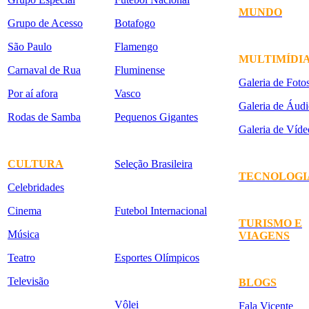
MUNDO
Grupo de Acesso
Botafogo
São Paulo
Flamengo
MULTIMÍDI
Carnaval de Rua
Fluminense
Galeria de Foto
Por aí afora
Vasco
Galeria de Áudi
Rodas de Samba
Pequenos Gigantes
Galeria de Víde
CULTURA
Seleção Brasileira
TECNOLOGI
Celebridades
Cinema
Futebol Internacional
TURISMO E
Música
VIAGENS
Teatro
Esportes Olímpicos
Televisão
BLOGS
Vôlei
Fala Vicente