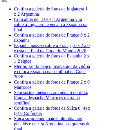
Confira a galeria de fotos de Inglaterra 1
x 2 Argentina
Com alma de "D10s"! Argentina vira
sobre a Inglaterra e encara a Espanha na
final
Confira a galeria de fotos de França 0 x 2
Espanha
Espanha passeia sobre a França, faz 2 a 0
e está na final da Copa do Mundo 2026
Confira a galeria de fotos de Espanha 2 x
1 Bélgica
Merino sai do banco, marca gol da vitória
e coloca Espanha na semifinal da Copa
2026
Confira a galeria de fotos de França 2 x 0
Marrocos
Sem sustos, mesmo com pênalti perdido,
França despacha Marrocos e está na
semifinal
Confira a galeria de fotos de Suíça 0 (4) x
(3) 0 Colômbia
Suíça surpreende, bate Colômbia nos
pênaltis e encara Argentina nas quartas de
final