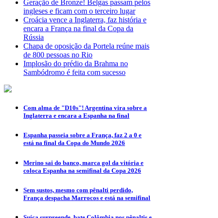
Geração de Bronze! Belgas passam pelos
ingleses e ficam com o terceiro lugar
Croácia vence a Inglaterra, faz história e
encara a França na final da Copa da
Rússia
Chapa de oposição da Portela reúne mais
de 800 pessoas no Rio
Implosão do prédio da Brahma no
Sambódromo é feita com sucesso
Com alma de "D10s"! Argentina vira sobre a
Inglaterra e encara a Espanha na final
Espanha passeia sobre a França, faz 2 a 0 e
está na final da Copa do Mundo 2026
Merino sai do banco, marca gol da vitória e
coloca Espanha na semifinal da Copa 2026
Sem sustos, mesmo com pênalti perdido,
França despacha Marrocos e está na semifinal
Suíça surpreende, bate Colômbia nos pênaltis e