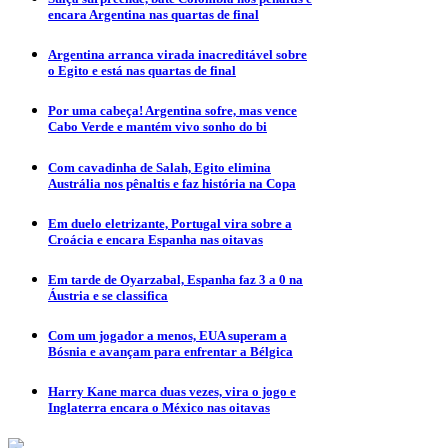
encara Argentina nas quartas de final
Argentina arranca virada inacreditável sobre
o Egito e está nas quartas de final
Por uma cabeça! Argentina sofre, mas vence
Cabo Verde e mantém vivo sonho do bi
Com cavadinha de Salah, Egito elimina
Austrália nos pênaltis e faz história na Copa
Em duelo eletrizante, Portugal vira sobre a
Croácia e encara Espanha nas oitavas
Em tarde de Oyarzabal, Espanha faz 3 a 0 na
Áustria e se classifica
Com um jogador a menos, EUA superam a
Bósnia e avançam para enfrentar a Bélgica
Harry Kane marca duas vezes, vira o jogo e
Inglaterra encara o México nas oitavas