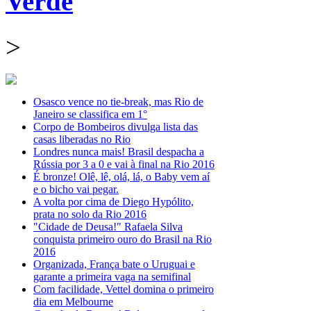
Verde
>
Osasco vence no tie-break, mas Rio de
Janeiro se classifica em 1°
Corpo de Bombeiros divulga lista das
casas liberadas no Rio
Londres nunca mais! Brasil despacha a
Rússia por 3 a 0 e vai à final na Rio 2016
É bronze! Olê, lê, olá, lá, o Baby vem aí
e o bicho vai pegar.
A volta por cima de Diego Hypólito,
prata no solo da Rio 2016
"Cidade de Deusa!" Rafaela Silva
conquista primeiro ouro do Brasil na Rio
2016
Organizada, França bate o Uruguai e
garante a primeira vaga na semifinal
Com facilidade, Vettel domina o primeiro
dia em Melbourne