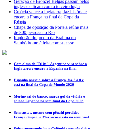
Geração de Bronze! Belgas passam pelos
ingleses e ficam com o terceiro lugar
Croácia vence a Inglaterra, faz história e
encara a França na final da Copa da
Rússia
Chapa de oposição da Portela reúne mais
de 800 pessoas no Rio
Implosão do prédio da Brahma no
Sambódromo é feita com sucesso
Com alma de "D10s"! Argentina vira sobre a
Inglaterra e encara a Espanha na final
Espanha passeia sobre a França, faz 2 a 0 e
está na final da Copa do Mundo 2026
Merino sai do banco, marca gol da vitória e
coloca Espanha na semifinal da Copa 2026
Sem sustos, mesmo com pênalti perdido,
França despacha Marrocos e está na semifinal
Suíça surpreende, bate Colômbia nos pênaltis e