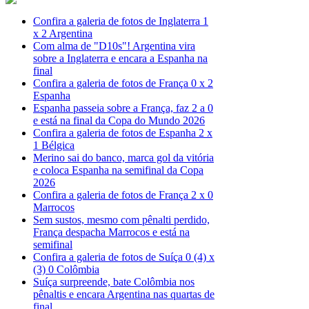
Confira a galeria de fotos de Inglaterra 1
x 2 Argentina
Com alma de "D10s"! Argentina vira
sobre a Inglaterra e encara a Espanha na
final
Confira a galeria de fotos de França 0 x 2
Espanha
Espanha passeia sobre a França, faz 2 a 0
e está na final da Copa do Mundo 2026
Confira a galeria de fotos de Espanha 2 x
1 Bélgica
Merino sai do banco, marca gol da vitória
e coloca Espanha na semifinal da Copa
2026
Confira a galeria de fotos de França 2 x 0
Marrocos
Sem sustos, mesmo com pênalti perdido,
França despacha Marrocos e está na
semifinal
Confira a galeria de fotos de Suíça 0 (4) x
(3) 0 Colômbia
Suíça surpreende, bate Colômbia nos
pênaltis e encara Argentina nas quartas de
final