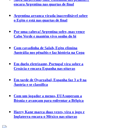
encara Argentina nas quartas de final
Argentina arranca virada inacreditável sobre
o Egito e está nas quartas de final
Por uma cabeça! Argentina sofre, mas vence
Cabo Verde e mantém vivo sonho do bi
Com cavadinha de Salah, Egito elimina
Austrália nos pênaltis e faz história na Copa
Em duelo eletrizante, Portugal vira sobre a
Croácia e encara Espanha nas oitavas
Em tarde de Oyarzabal, Espanha faz 3 a 0 na
Áustria e se classifica
Com um jogador a menos, EUA superam a
Bósnia e avançam para enfrentar a Bélgica
Harry Kane marca duas vezes, vira o jogo e
Inglaterra encara o México nas oitavas