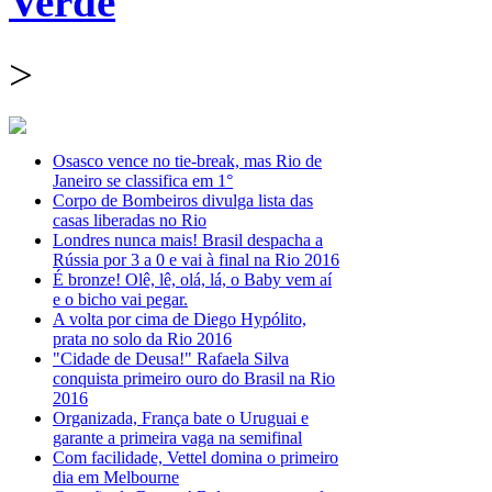
Verde
>
Osasco vence no tie-break, mas Rio de
Janeiro se classifica em 1°
Corpo de Bombeiros divulga lista das
casas liberadas no Rio
Londres nunca mais! Brasil despacha a
Rússia por 3 a 0 e vai à final na Rio 2016
É bronze! Olê, lê, olá, lá, o Baby vem aí
e o bicho vai pegar.
A volta por cima de Diego Hypólito,
prata no solo da Rio 2016
"Cidade de Deusa!" Rafaela Silva
conquista primeiro ouro do Brasil na Rio
2016
Organizada, França bate o Uruguai e
garante a primeira vaga na semifinal
Com facilidade, Vettel domina o primeiro
dia em Melbourne