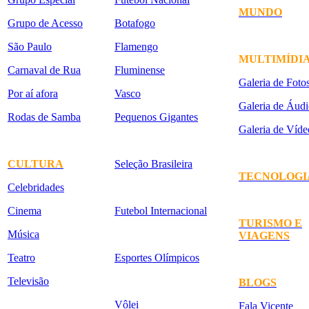
MUNDO
Grupo de Acesso
Botafogo
São Paulo
Flamengo
MULTIMÍDI
Carnaval de Rua
Fluminense
Galeria de Foto
Por aí afora
Vasco
Galeria de Áudi
Rodas de Samba
Pequenos Gigantes
Galeria de Víde
CULTURA
Seleção Brasileira
TECNOLOGI
Celebridades
Cinema
Futebol Internacional
TURISMO E
Música
VIAGENS
Teatro
Esportes Olímpicos
Televisão
BLOGS
Vôlei
Fala Vicente