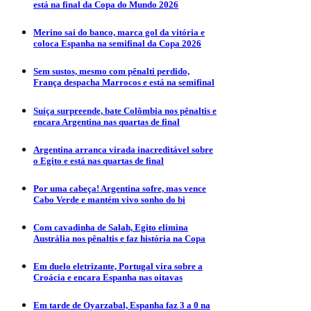
está na final da Copa do Mundo 2026
Merino sai do banco, marca gol da vitória e
coloca Espanha na semifinal da Copa 2026
Sem sustos, mesmo com pênalti perdido,
França despacha Marrocos e está na semifinal
Suíça surpreende, bate Colômbia nos pênaltis e
encara Argentina nas quartas de final
Argentina arranca virada inacreditável sobre
o Egito e está nas quartas de final
Por uma cabeça! Argentina sofre, mas vence
Cabo Verde e mantém vivo sonho do bi
Com cavadinha de Salah, Egito elimina
Austrália nos pênaltis e faz história na Copa
Em duelo eletrizante, Portugal vira sobre a
Croácia e encara Espanha nas oitavas
Em tarde de Oyarzabal, Espanha faz 3 a 0 na