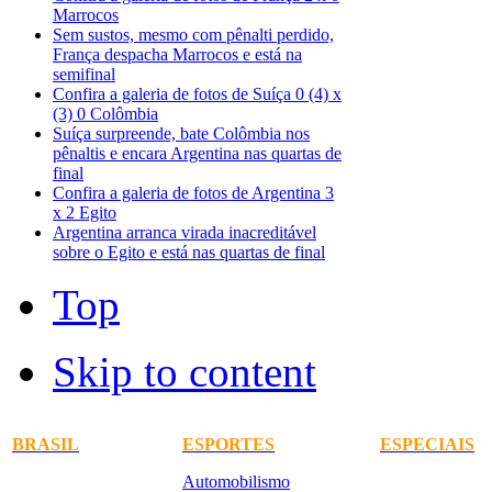
Marrocos
Sem sustos, mesmo com pênalti perdido,
França despacha Marrocos e está na
semifinal
Confira a galeria de fotos de Suíça 0 (4) x
(3) 0 Colômbia
Suíça surpreende, bate Colômbia nos
pênaltis e encara Argentina nas quartas de
final
Confira a galeria de fotos de Argentina 3
x 2 Egito
Argentina arranca virada inacreditável
sobre o Egito e está nas quartas de final
Top
Skip to content
BRASIL
ESPORTES
ESPECIAIS
Automobilismo