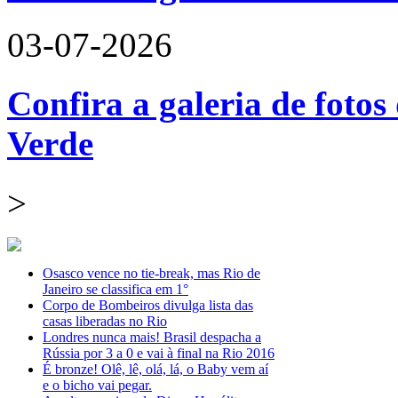
03-07-2026
Confira a galeria de fotos
Verde
>
Osasco vence no tie-break, mas Rio de
Janeiro se classifica em 1°
Corpo de Bombeiros divulga lista das
casas liberadas no Rio
Londres nunca mais! Brasil despacha a
Rússia por 3 a 0 e vai à final na Rio 2016
É bronze! Olê, lê, olá, lá, o Baby vem aí
e o bicho vai pegar.