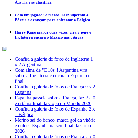
Áustria e se classifica
Com um jogador a menos, EUA superam a
Bósnia e avançam para enfrentar a Bélgica
Harry Kane marca duas vezes, vira o jogo e
Inglaterra encara o México nas oitavas
Confira a galeria de fotos de Inglaterra 1
x 2 Argentina
Com alma de "D10s"! Argentina vira
sobre a Inglaterra e encara a Espanha na
final
Confira a galeria de fotos de França 0 x 2
Espanha
Espanha passeia sobre a França, faz 2 a 0
e está na final da Copa do Mundo 2026
Confira a galeria de fotos de Espanha 2 x
1 Bélgica
Merino sai do banco, marca gol da vitória
e coloca Espanha na semifinal da Copa
2026
Confira a galeria de fotos de França 2 x 0