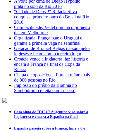
A volta por cima de Diego Hypólito,
prata no solo da Rio 2016
"Cidade de Deusa!" Rafaela Silva
conquista primeiro ouro do Brasil na Rio
2016
Com facilidade, Vettel domina o primeiro
dia em Melbourne
Organizada, França bate o Uruguai e
garante a primeira vaga na semifinal
Geração de Bronze! Belgas passam pelos
ingleses e ficam com o terceiro lugar
Croácia vence a Inglaterra, faz história e
encara a França na final da Copa da
Rússia
Chapa de oposição da Portela reúne mais
de 800 pessoas no Rio
Implosão do prédio da Brahma no
Sambódromo é feita com sucesso
Com alma de "D10s"! Argentina vira sobre a
Inglaterra e encara a Espanha na final
Espanha passeia sobre a França, faz 2 a 0 e