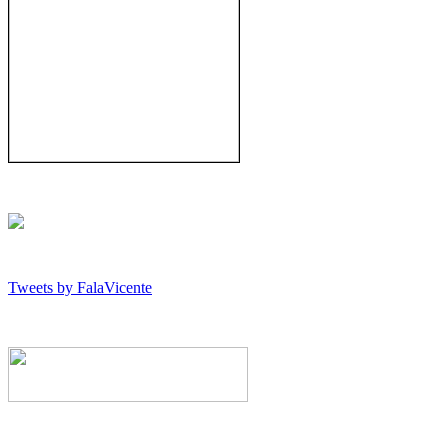
Tweets by FalaVicente