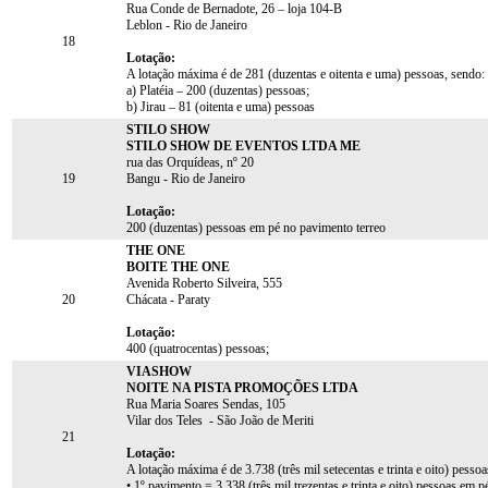
Rua Conde de Bernadote, 26 – loja 104-B
Leblon - Rio de Janeiro
18
Lotação:
A lotação máxima é de 281 (duzentas e oitenta e uma) pessoas, sendo:
a) Platéia – 200 (duzentas) pessoas;
b) Jirau – 81 (oitenta e uma) pessoas
STILO SHOW
STILO SHOW DE EVENTOS LTDA ME
rua das Orquídeas, nº 20
19
Bangu - Rio de Janeiro
Lotação:
200 (duzentas) pessoas em pé no pavimento terreo
THE ONE
BOITE THE ONE
Avenida Roberto Silveira, 555
20
Chácata - Paraty
Lotação:
400 (quatrocentas) pessoas;
VIASHOW
NOITE NA PISTA PROMOÇÕES LTDA
Rua Maria Soares Sendas, 105
Vilar dos Teles - São João de Meriti
21
Lotação:
A lotação máxima é de 3.738 (três mil setecentas e trinta e oito) pessoa
• 1º pavimento = 3.338 (três mil trezentas e trinta e oito) pessoas em p