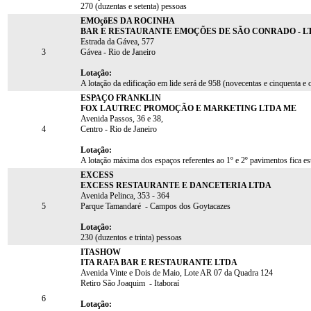
270 (duzentas e setenta) pessoas
EMOçõES DA ROCINHA
BAR E RESTAURANTE EMOÇÕES DE SÃO CONRADO - L
Estrada da Gávea, 577
3
Gávea - Rio de Janeiro
Lotação:
A lotação da edificação em lide será de 958 (novecentas e cinquenta e 
ESPAÇO FRANKLIN
FOX LAUTREC PROMOÇÃO E MARKETING LTDA ME
Avenida Passos, 36 e 38,
4
Centro - Rio de Janeiro
Lotação:
A lotação máxima dos espaços referentes ao 1º e 2º pavimentos fica es
EXCESS
EXCESS RESTAURANTE E DANCETERIA LTDA
Avenida Pelinca, 353 - 364
5
Parque Tamandaré - Campos dos Goytacazes
Lotação:
230 (duzentos e trinta) pessoas
ITASHOW
ITA RAFA BAR E RESTAURANTE LTDA
Avenida Vinte e Dois de Maio, Lote AR 07 da Quadra 124
Retiro São Joaquim - Itaboraí
6
Lotação: