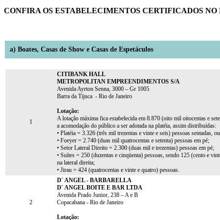
CONFIRA OS ESTABELECIMENTOS CERTIFICADOS NO 
a) Boates, Casas de Show e Casas de Espetáculos
CITIBANK HALL
METROPOLITAN EMPREENDIMENTOS S/A
Avenida Ayrton Senna, 3000 – Gr 1005
Barra da Tijuca - Rio de Janeiro
Lotação:
A lotação máxima fica estabelecida em 8.870 (oito mil oitocentas e set
1
a acomodação do público a ser adotada na platéia, assim distribuídas:
• Platéia = 3.326 (três mil trezentas e vinte e seis) pessoas sentadas, 
• Foeyer = 2.740 (duas mil quatrocentas e setenta) pessoas em pé;
• Setor Lateral Direito = 2.300 (duas mil e trezentas) pessoas em pé;
• Suítes = 250 (duzentas e cinqüenta) pessoas, sendo 125 (cento e vinte
na lateral direita;
• Jirau = 424 (quatrocentas e vinte e quatro) pessoas.
D´ ANGEL - BARBARELLA
D´ ANGEL BOITE E BAR LTDA
Avenida Prado Junior, 238 – A e B
2
Copacabana - Rio de Janeiro
Lotação: