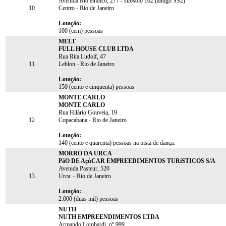
Avenida Rio Branco, 277 - subsolo 102 (antigo SS2)
10
Centro - Rio de Janeiro
Lotação:
100 (cem) pessoas
MELT
FULL HOUSE CLUB LTDA
Rua Rita Ludolf, 47
11
Leblon - Rio de Janeiro
Lotação:
150 (cento e cinquenta) pessoas
MONTE CARLO
MONTE CARLO
Rua Hilário Gouveia, 19
12
Copacabana - Rio de Janeiro
Lotação:
140 (cento e quarenta) pessoas na pista de dança.
MORRO DA URCA
PãO DE AçúCAR EMPREEDIMENTOS TURíSTICOS S/A
Avenida Pasteur, 520
13
Urca - Rio de Janeiro
Lotação:
2.000 (duas mil) pessoas
NUTH
NUTH EMPREENDIMENTOS LTDA
Armando Lombardi, nº 999