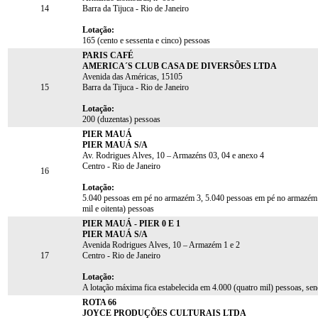
14
Barra da Tijuca - Rio de Janeiro
Lotação:
165 (cento e sessenta e cinco) pessoas
PARIS CAFÉ
AMERICA´S CLUB CASA DE DIVERSÕES LTDA
Avenida das Américas, 15105
15
Barra da Tijuca - Rio de Janeiro
Lotação:
200 (duzentas) pessoas
PIER MAUÁ
PIER MAUÁ S/A
Av. Rodrigues Alves, 10 – Armazéns 03, 04 e anexo 4
Centro - Rio de Janeiro
16
Lotação:
5.040 pessoas em pé no armazém 3, 5.040 pessoas em pé no armazém 4
mil e oitenta) pessoas
PIER MAUÁ - PIER 0 E 1
PIER MAUÁ S/A
Avenida Rodrigues Alves, 10 – Armazém 1 e 2
17
Centro - Rio de Janeiro
Lotação:
A lotação máxima fica estabelecida em 4.000 (quatro mil) pessoas, s
ROTA 66
JOYCE PRODUÇÕES CULTURAIS LTDA