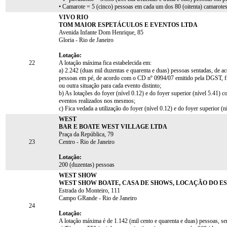
• Camarote = 5 (cinco) pessoas em cada um dos 80 (oitenta) camarotes
VIVO RIO
TOM MAIOR ESPETÁCULOS E EVENTOS LTDA
Avenida Infante Dom Henrique, 85
Gloria - Rio de Janeiro
Lotação:
22
A lotação máxima fica estabelecida em:
a) 2.242 (duas mil duzentas e quarenta e duas) pessoas sentadas, de
pessoas em pé, de acordo com o CD nº 0994/07 emitido pela DGST, fi
ou outra situação para cada evento distinto;
b) As lotações do foyer (nível 0.12) e do foyer superior (nível 5.41
eventos realizados nos mesmos;
c) Fica vedada a utilização do foyer (nível 0.12) e do foyer superior (
WEST
BAR E BOATE WEST VILLAGE LTDA
Praça da República, 79
23
Centro - Rio de Janeiro
Lotação:
200 (duzentas) pessoas
WEST SHOW
WEST SHOW BOATE, CASA DE SHOWS, LOCAÇÃO DO ES
Estrada do Monteiro, 111
Campo GRande - Rio de Janeiro
24
Lotação:
A lotação máxima é de 1.142 (mil cento e quarenta e duas) pessoas, se