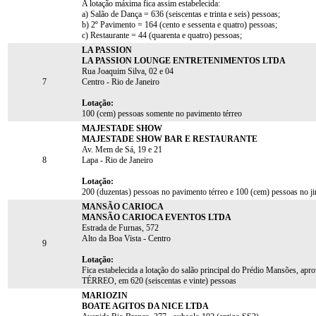
A lotação máxima fica assim estabelecida:
a) Salão de Dança = 636 (seiscentas e trinta e seis) pessoas;
b) 2º Pavimento = 164 (cento e sessenta e quatro) pessoas;
c) Restaurante = 44 (quarenta e quatro) pessoas;
LA PASSION
LA PASSION LOUNGE ENTRETENIMENTOS LTDA
Rua Joaquim Silva, 02 e 04
7
Centro - Rio de Janeiro
Lotação:
100 (cem) pessoas somente no pavimento térreo
MAJESTADE SHOW
MAJESTADE SHOW BAR E RESTAURANTE
Av. Mem de Sá, 19 e 21
8
Lapa - Rio de Janeiro
Lotação:
200 (duzentas) pessoas no pavimento térreo e 100 (cem) pessoas no ji
MANSÃO CARIOCA
MANSÃO CARIOCA EVENTOS LTDA
Estrada de Furnas, 572
Alto da Boa Vista - Centro
9
Lotação:
Fica estabelecida a lotação do salão principal do Prédio Mansões
TÉRREO, em 620 (seiscentas e vinte) pessoas
MARIOZIN
BOATE AGITOS DA NICE LTDA