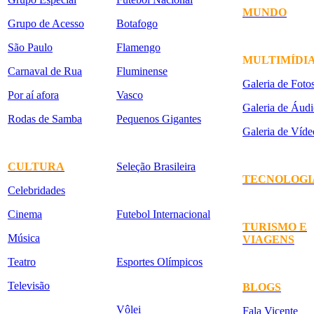
MUNDO
Grupo de Acesso
Botafogo
São Paulo
Flamengo
MULTIMÍDI
Carnaval de Rua
Fluminense
Galeria de Foto
Por aí afora
Vasco
Galeria de Áudi
Rodas de Samba
Pequenos Gigantes
Galeria de Víde
CULTURA
Seleção Brasileira
TECNOLOGI
Celebridades
Cinema
Futebol Internacional
TURISMO E
Música
VIAGENS
Teatro
Esportes Olímpicos
Televisão
BLOGS
Vôlei
Fala Vicente