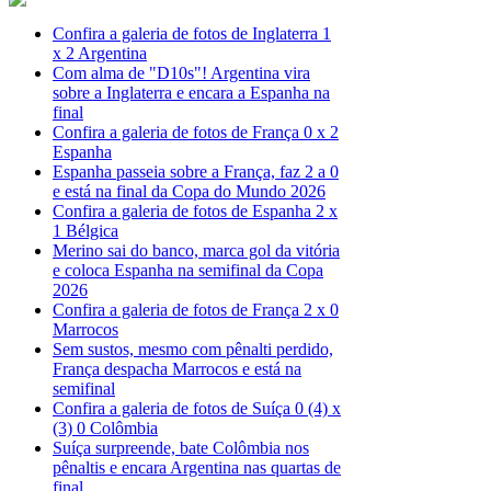
Confira a galeria de fotos de Inglaterra 1
x 2 Argentina
Com alma de "D10s"! Argentina vira
sobre a Inglaterra e encara a Espanha na
final
Confira a galeria de fotos de França 0 x 2
Espanha
Espanha passeia sobre a França, faz 2 a 0
e está na final da Copa do Mundo 2026
Confira a galeria de fotos de Espanha 2 x
1 Bélgica
Merino sai do banco, marca gol da vitória
e coloca Espanha na semifinal da Copa
2026
Confira a galeria de fotos de França 2 x 0
Marrocos
Sem sustos, mesmo com pênalti perdido,
França despacha Marrocos e está na
semifinal
Confira a galeria de fotos de Suíça 0 (4) x
(3) 0 Colômbia
Suíça surpreende, bate Colômbia nos
pênaltis e encara Argentina nas quartas de
final