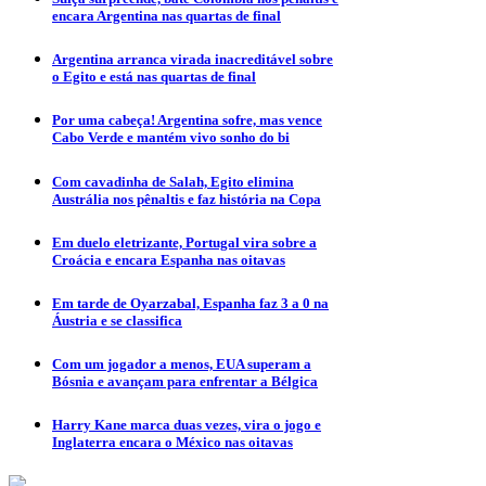
encara Argentina nas quartas de final
Argentina arranca virada inacreditável sobre
o Egito e está nas quartas de final
Por uma cabeça! Argentina sofre, mas vence
Cabo Verde e mantém vivo sonho do bi
Com cavadinha de Salah, Egito elimina
Austrália nos pênaltis e faz história na Copa
Em duelo eletrizante, Portugal vira sobre a
Croácia e encara Espanha nas oitavas
Em tarde de Oyarzabal, Espanha faz 3 a 0 na
Áustria e se classifica
Com um jogador a menos, EUA superam a
Bósnia e avançam para enfrentar a Bélgica
Harry Kane marca duas vezes, vira o jogo e
Inglaterra encara o México nas oitavas