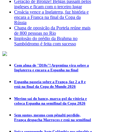
Geração de Bronze! Belgas passam pelos
ingleses e ficam com o terceiro lugar
Croácia vence a Inglaterra, faz história e
encara a França na final da Copa da
Rússia
Chapa de oposição da Portela reúne mais
de 800 pessoas no Rio
Implosão do prédio da Brahma no
Sambódromo é feita com sucesso
Com alma de "D10s"! Argentina vira sobre a
Inglaterra e encara a Espanha na final
Espanha passeia sobre a França, faz 2 a 0 e
está na final da Copa do Mundo 2026
Merino sai do banco, marca gol da vitória e
coloca Espanha na semifinal da Copa 2026
Sem sustos, mesmo com pênalti perdido,
França despacha Marrocos e está na semifinal
Suíça surpreende, bate Colômbia nos pênaltis e