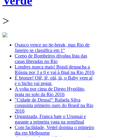
Verde
>
Osasco vence no tie-break, mas Rio de
Janeiro se classifica em 1°
Corpo de Bombeiros divulga lista das
casas liberadas no Rio
Londres nunca mais! Brasil despacha a
Rússia por 3 a 0 e vai à final na Rio 2016
É bronze! Olê, lê, olá, lá, o Baby vem aí
e o bicho vai pegar.
A volta por cima de Diego Hypólito,
prata no solo da Rio 2016
"Cidade de Deusa!" Rafaela Silva
conquista primeiro ouro do Brasil na Rio
2016
Organizada, França bate o Uruguai e
garante a primeira vaga na semifinal
Com facilidade, Vettel domina o primeiro
dia em Melbourne