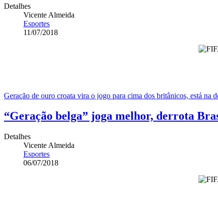
Detalhes
Vicente Almeida
Esportes
11/07/2018
Geração de ouro croata vira o jogo para cima dos britânicos, está na d
“Geração belga” joga melhor, derrota Bras
Detalhes
Vicente Almeida
Esportes
06/07/2018