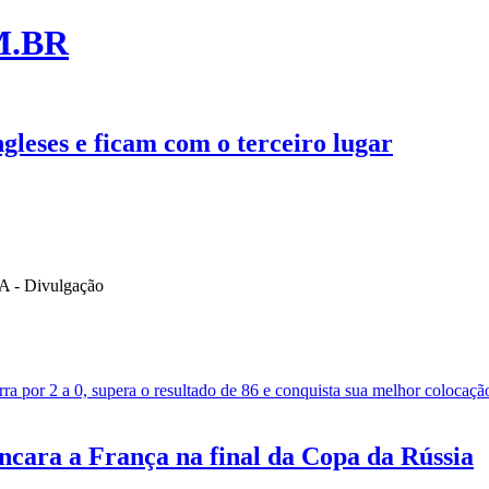
M.BR
gleses e ficam com o terceiro lugar
 por 2 a 0, supera o resultado de 86 e conquista sua melhor colocação
 encara a França na final da Copa da Rússia