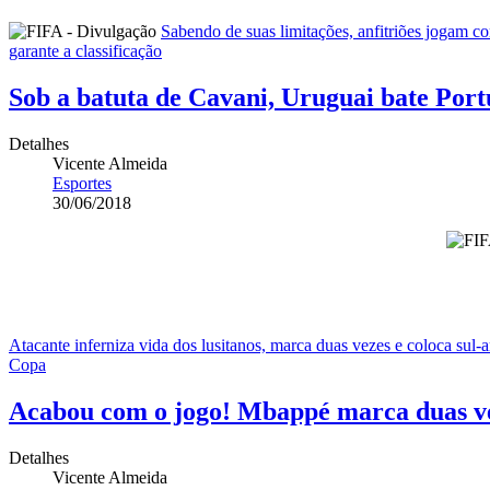
Sabendo de suas limitações, anfitriões jogam co
garante a classificação
Sob a batuta de Cavani, Uruguai bate Port
Detalhes
Vicente Almeida
Esportes
30/06/2018
Atacante inferniza vida dos lusitanos, marca duas vezes e coloca su
Copa
Acabou com o jogo! Mbappé marca duas ve
Detalhes
Vicente Almeida