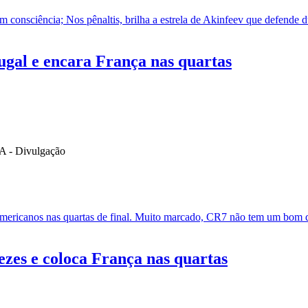
m consciência; Nos pênaltis, brilha a estrela de Akinfeev que defende 
ugal e encara França nas quartas
l-americanos nas quartas de final. Muito marcado, CR7 não tem um bom d
zes e coloca França nas quartas