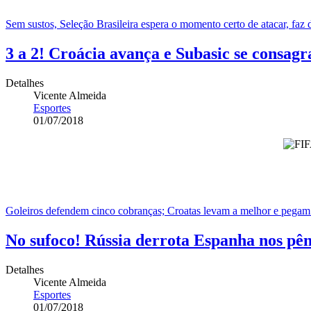
Sem sustos, Seleção Brasileira espera o momento certo de atacar, faz 
3 a 2! Croácia avança e Subasic se consagra
Detalhes
Vicente Almeida
Esportes
01/07/2018
Goleiros defendem cinco cobranças; Croatas levam a melhor e pegam 
No sufoco! Rússia derrota Espanha nos pênal
Detalhes
Vicente Almeida
Esportes
01/07/2018