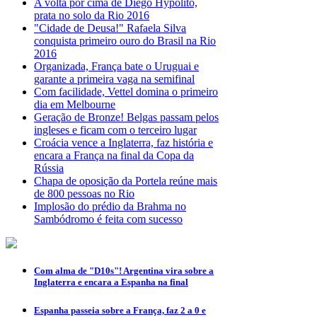
A volta por cima de Diego Hypólito,
prata no solo da Rio 2016
"Cidade de Deusa!" Rafaela Silva
conquista primeiro ouro do Brasil na Rio
2016
Organizada, França bate o Uruguai e
garante a primeira vaga na semifinal
Com facilidade, Vettel domina o primeiro
dia em Melbourne
Geração de Bronze! Belgas passam pelos
ingleses e ficam com o terceiro lugar
Croácia vence a Inglaterra, faz história e
encara a França na final da Copa da
Rússia
Chapa de oposição da Portela reúne mais
de 800 pessoas no Rio
Implosão do prédio da Brahma no
Sambódromo é feita com sucesso
Com alma de "D10s"! Argentina vira sobre a
Inglaterra e encara a Espanha na final
Espanha passeia sobre a França, faz 2 a 0 e