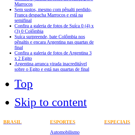
Marrocos
Sem sustos, mesmo com pênalti perdido,
França despacha Marrocos e está na
semifinal
Confira a galeria de fotos de Suíça 0 (4) x
(3) 0 Colômbia
Suíça surpreende, bate Colômbia nos
pênaltis e encara Argentina nas quartas de
final
Confira a galeria de fotos de Argentina 3
x 2 Egito
Argentina arranca virada inacreditável
sobre o Egito e está nas quartas de final
Top
Skip to content
BRASIL
ESPORTES
ESPECIAIS
Automobilismo