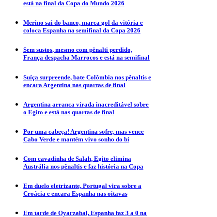
está na final da Copa do Mundo 2026
Merino sai do banco, marca gol da vitória e
coloca Espanha na semifinal da Copa 2026
Sem sustos, mesmo com pênalti perdido,
França despacha Marrocos e está na semifinal
Suíça surpreende, bate Colômbia nos pênaltis e
encara Argentina nas quartas de final
Argentina arranca virada inacreditável sobre
o Egito e está nas quartas de final
Por uma cabeça! Argentina sofre, mas vence
Cabo Verde e mantém vivo sonho do bi
Com cavadinha de Salah, Egito elimina
Austrália nos pênaltis e faz história na Copa
Em duelo eletrizante, Portugal vira sobre a
Croácia e encara Espanha nas oitavas
Em tarde de Oyarzabal, Espanha faz 3 a 0 na