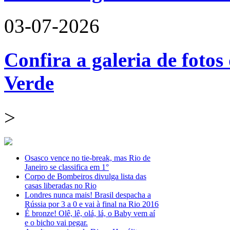
03-07-2026
Confira a galeria de fotos
Verde
>
Osasco vence no tie-break, mas Rio de
Janeiro se classifica em 1°
Corpo de Bombeiros divulga lista das
casas liberadas no Rio
Londres nunca mais! Brasil despacha a
Rússia por 3 a 0 e vai à final na Rio 2016
É bronze! Olê, lê, olá, lá, o Baby vem aí
e o bicho vai pegar.