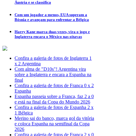
Áustria e se classifica
Com um jogador a menos, EUA superam a
Bósnia e avançam para enfrentar a Bélgica
Harry Kane marca duas vezes, vira o jogo e
Inglaterra encara o México nas oitavas
Confira a galeria de fotos de Inglaterra 1
x 2 Argentina
Com alma de "D10s"! Argentina vira
sobre a Inglaterra e encara a Espanha na
final
Confira a galeria de fotos de França 0 x 2
Espanha
Espanha passeia sobre a França, faz 2 a 0
e está na final da Copa do Mundo 2026
Confira a galeria de fotos de Espanha 2 x
1 Bélgica
Merino sai do banco, marca gol da vitória
e coloca Espanha na semifinal da Copa
2026
Confira a galeria de fotos de França 2 x 0