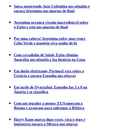
Suíça surpreende, bate Colômbia nos pênaltis e
encara Argentina nas quartas de final
Argentina arranca virada inacreditável sobre
o Egito e está nas quartas de final
Por uma cabeça! Argentina sofre, mas vence
Cabo Verde e mantém vivo sonho do bi
Com cavadinha de Salah, Egito elimina
Austrália nos pênaltis e faz história na Copa
Em duelo eletrizante, Portugal vira sobre a
Croácia e encara Espanha nas oitavas
Em tarde de Oyarzabal, Espanha faz 3 a 0 na
Áustria e se classifica
Com um jogador a menos, EUA superam a
Bósnia e avançam para enfrentar a Bélgica
Harry Kane marca duas vezes, vira o jogo e
Inglaterra encara o México nas oitavas