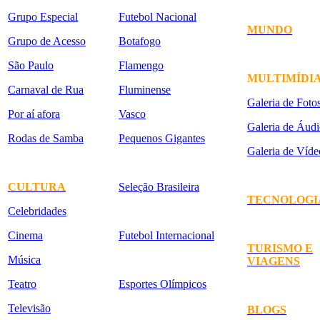
Grupo Especial
Futebol Nacional
MUNDO
Grupo de Acesso
Botafogo
São Paulo
Flamengo
MULTIMÍDI
Carnaval de Rua
Fluminense
Galeria de Foto
Por aí afora
Vasco
Galeria de Áudi
Rodas de Samba
Pequenos Gigantes
Galeria de Víde
CULTURA
Seleção Brasileira
TECNOLOGI
Celebridades
Cinema
Futebol Internacional
TURISMO E
Música
VIAGENS
Teatro
Esportes Olímpicos
Televisão
BLOGS