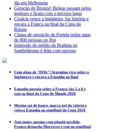
dia em Melbourne
Geração de Bronze! Belgas passam pelos
ingleses e ficam com o terceiro lugar
Croácia vence a Inglaterra, faz história e
encara a França na final da Copa da
Rússia
Chapa de oposição da Portela reúne mais
de 800 pessoas no Rio
Implosão do prédio da Brahma no
Sambódromo é feita com sucesso
Com alma de "D10s"! Argentina vira sobre a
Inglaterra e encara a Espanha na final
Espanha passeia sobre a França, faz 2 a 0 e
está na final da Copa do Mundo 2026
Merino sai do banco, marca gol da vitória e
coloca Espanha na semifinal da Copa 2026
Sem sustos, mesmo com pênalti perdido,
França despacha Marrocos e está na semifinal