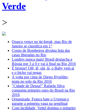
Verde
>
Osasco vence no tie-break, mas Rio de
Janeiro se classifica em 1°
Corpo de Bombeiros divulga lista das
casas liberadas no Rio
Londres nunca mais! Brasil despacha a
Rússia por 3 a 0 e vai à final na Rio 2016
É bronze! Olê, lê, olá, lá, o Baby vem aí
e o bicho vai pegar.
A volta por cima de Diego Hypólito,
prata no solo da Rio 2016
"Cidade de Deusa!" Rafaela Silva
conquista primeiro ouro do Brasil na Rio
2016
Organizada, França bate o Uruguai e
garante a primeira vaga na semifinal
Com facilidade, Vettel domina o primeiro