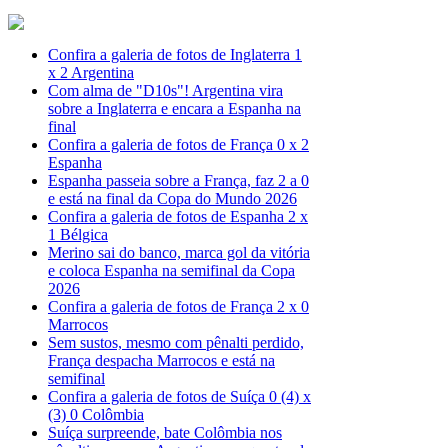
Confira a galeria de fotos de Inglaterra 1
x 2 Argentina
Com alma de "D10s"! Argentina vira
sobre a Inglaterra e encara a Espanha na
final
Confira a galeria de fotos de França 0 x 2
Espanha
Espanha passeia sobre a França, faz 2 a 0
e está na final da Copa do Mundo 2026
Confira a galeria de fotos de Espanha 2 x
1 Bélgica
Merino sai do banco, marca gol da vitória
e coloca Espanha na semifinal da Copa
2026
Confira a galeria de fotos de França 2 x 0
Marrocos
Sem sustos, mesmo com pênalti perdido,
França despacha Marrocos e está na
semifinal
Confira a galeria de fotos de Suíça 0 (4) x
(3) 0 Colômbia
Suíça surpreende, bate Colômbia nos