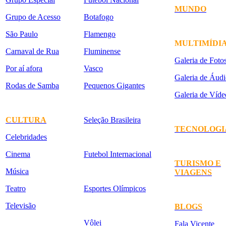
MUNDO
Grupo de Acesso
Botafogo
São Paulo
Flamengo
MULTIMÍDI
Carnaval de Rua
Fluminense
Galeria de Foto
Por aí afora
Vasco
Galeria de Áudi
Rodas de Samba
Pequenos Gigantes
Galeria de Víde
CULTURA
Seleção Brasileira
TECNOLOGI
Celebridades
Cinema
Futebol Internacional
TURISMO E
Música
VIAGENS
Teatro
Esportes Olímpicos
Televisão
BLOGS
Vôlei
Fala Vicente