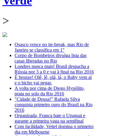
Verde
>
Osasco vence no tie-break, mas Rio de
Janeiro se classifica em 1°
Corpo de Bombeiros divulga lista das
casas liberadas no Rio
Londres nunca mais! Brasil despacha a
Rússia por 3 a 0 e vai à final na Rio 2016
É bronze! Olê, lê, olá, lá, o Baby vem aí
e o bicho vai pegar.
A volta por cima de Diego Hypólito,
prata no solo da Rio 2016
"Cidade de Deusa!" Rafaela Silva
conquista primeiro ouro do Brasil na Rio
2016
Organizada, França bate o Uruguai e
garante a primeira vaga na semifinal
Com facilidade, Vettel domina o primeiro
dia em Melbourne