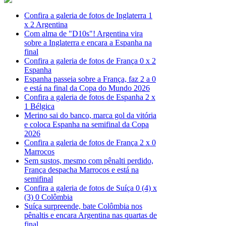
Confira a galeria de fotos de Inglaterra 1
x 2 Argentina
Com alma de "D10s"! Argentina vira
sobre a Inglaterra e encara a Espanha na
final
Confira a galeria de fotos de França 0 x 2
Espanha
Espanha passeia sobre a França, faz 2 a 0
e está na final da Copa do Mundo 2026
Confira a galeria de fotos de Espanha 2 x
1 Bélgica
Merino sai do banco, marca gol da vitória
e coloca Espanha na semifinal da Copa
2026
Confira a galeria de fotos de França 2 x 0
Marrocos
Sem sustos, mesmo com pênalti perdido,
França despacha Marrocos e está na
semifinal
Confira a galeria de fotos de Suíça 0 (4) x
(3) 0 Colômbia
Suíça surpreende, bate Colômbia nos
pênaltis e encara Argentina nas quartas de
final