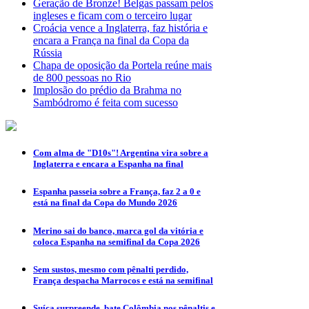
Geração de Bronze! Belgas passam pelos
ingleses e ficam com o terceiro lugar
Croácia vence a Inglaterra, faz história e
encara a França na final da Copa da
Rússia
Chapa de oposição da Portela reúne mais
de 800 pessoas no Rio
Implosão do prédio da Brahma no
Sambódromo é feita com sucesso
Com alma de "D10s"! Argentina vira sobre a
Inglaterra e encara a Espanha na final
Espanha passeia sobre a França, faz 2 a 0 e
está na final da Copa do Mundo 2026
Merino sai do banco, marca gol da vitória e
coloca Espanha na semifinal da Copa 2026
Sem sustos, mesmo com pênalti perdido,
França despacha Marrocos e está na semifinal
Suíça surpreende, bate Colômbia nos pênaltis e