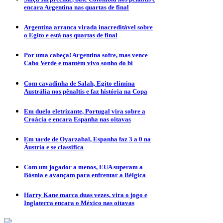
encara Argentina nas quartas de final
Argentina arranca virada inacreditável sobre
o Egito e está nas quartas de final
Por uma cabeça! Argentina sofre, mas vence
Cabo Verde e mantém vivo sonho do bi
Com cavadinha de Salah, Egito elimina
Austrália nos pênaltis e faz história na Copa
Em duelo eletrizante, Portugal vira sobre a
Croácia e encara Espanha nas oitavas
Em tarde de Oyarzabal, Espanha faz 3 a 0 na
Áustria e se classifica
Com um jogador a menos, EUA superam a
Bósnia e avançam para enfrentar a Bélgica
Harry Kane marca duas vezes, vira o jogo e
Inglaterra encara o México nas oitavas