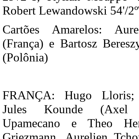
Robert Lewandowski 54'/2º
Cartões Amarelos: Aure
(França) e Bartosz Beresz
(Polônia)
FRANÇA: Hugo Lloris; 
Jules Kounde (Axel 
Upamecano e Theo Hern
Griezmann, Aurelien Tcho