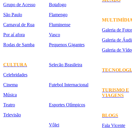
Grupo de Acesso
Botafogo
São Paulo
Flamengo
MULTIMÍDI
Carnaval de Rua
Fluminense
Galeria de Foto
Por aí afora
Vasco
Galeria de Áudi
Rodas de Samba
Pequenos Gigantes
Galeria de Víde
CULTURA
Seleção Brasileira
TECNOLOGI
Celebridades
Cinema
Futebol Internacional
TURISMO E
Música
VIAGENS
Teatro
Esportes Olímpicos
Televisão
BLOGS
Vôlei
Fala Vicente