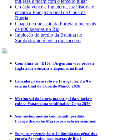
ingleses e ficam com o terceiro lugar
Croácia vence a Inglaterra, faz história e
encara a França na final da Copa da
Rússia
Chapa de oposição da Portela reúne mais
de 800 pessoas no Rio
Implosão do prédio da Brahma no
Sambódromo é feita com sucesso
Com alma de "D10s"! Argentina vira sobre a
Inglaterra e encara a Espanha na final
Espanha passeia sobre a França, faz 2 a 0 e
está na final da Copa do Mundo 2026
Merino sai do banco, marca gol da vitória e
coloca Espanha na semifinal da Copa 2026
Sem sustos, mesmo com pênalti perdido,
França despacha Marrocos e está na semifinal
Suíça surpreende, bate Colômbia nos pênaltis e
encara Argentina nas quartas de final