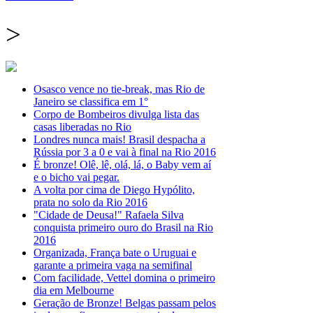
>
Osasco vence no tie-break, mas Rio de
Janeiro se classifica em 1°
Corpo de Bombeiros divulga lista das
casas liberadas no Rio
Londres nunca mais! Brasil despacha a
Rússia por 3 a 0 e vai à final na Rio 2016
É bronze! Olê, lê, olá, lá, o Baby vem aí
e o bicho vai pegar.
A volta por cima de Diego Hypólito,
prata no solo da Rio 2016
"Cidade de Deusa!" Rafaela Silva
conquista primeiro ouro do Brasil na Rio
2016
Organizada, França bate o Uruguai e
garante a primeira vaga na semifinal
Com facilidade, Vettel domina o primeiro
dia em Melbourne
Geração de Bronze! Belgas passam pelos