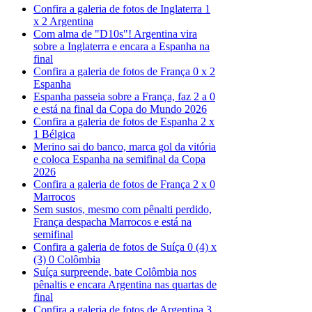
Confira a galeria de fotos de Inglaterra 1
x 2 Argentina
Com alma de "D10s"! Argentina vira
sobre a Inglaterra e encara a Espanha na
final
Confira a galeria de fotos de França 0 x 2
Espanha
Espanha passeia sobre a França, faz 2 a 0
e está na final da Copa do Mundo 2026
Confira a galeria de fotos de Espanha 2 x
1 Bélgica
Merino sai do banco, marca gol da vitória
e coloca Espanha na semifinal da Copa
2026
Confira a galeria de fotos de França 2 x 0
Marrocos
Sem sustos, mesmo com pênalti perdido,
França despacha Marrocos e está na
semifinal
Confira a galeria de fotos de Suíça 0 (4) x
(3) 0 Colômbia
Suíça surpreende, bate Colômbia nos
pênaltis e encara Argentina nas quartas de
final
Confira a galeria de fotos de Argentina 3