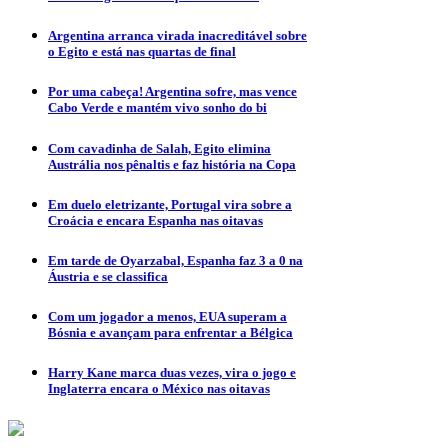
Argentina arranca virada inacreditável sobre
o Egito e está nas quartas de final
Por uma cabeça! Argentina sofre, mas vence
Cabo Verde e mantém vivo sonho do bi
Com cavadinha de Salah, Egito elimina
Austrália nos pênaltis e faz história na Copa
Em duelo eletrizante, Portugal vira sobre a
Croácia e encara Espanha nas oitavas
Em tarde de Oyarzabal, Espanha faz 3 a 0 na
Áustria e se classifica
Com um jogador a menos, EUA superam a
Bósnia e avançam para enfrentar a Bélgica
Harry Kane marca duas vezes, vira o jogo e
Inglaterra encara o México nas oitavas