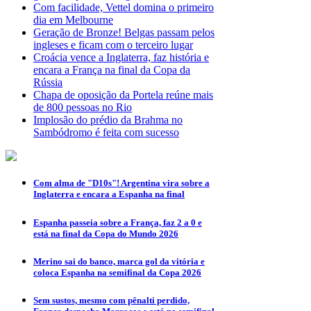
Com facilidade, Vettel domina o primeiro
dia em Melbourne
Geração de Bronze! Belgas passam pelos
ingleses e ficam com o terceiro lugar
Croácia vence a Inglaterra, faz história e
encara a França na final da Copa da
Rússia
Chapa de oposição da Portela reúne mais
de 800 pessoas no Rio
Implosão do prédio da Brahma no
Sambódromo é feita com sucesso
Com alma de "D10s"! Argentina vira sobre a
Inglaterra e encara a Espanha na final
Espanha passeia sobre a França, faz 2 a 0 e
está na final da Copa do Mundo 2026
Merino sai do banco, marca gol da vitória e
coloca Espanha na semifinal da Copa 2026
Sem sustos, mesmo com pênalti perdido,