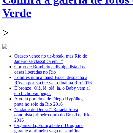
Verde
>
Osasco vence no tie-break, mas Rio de
Janeiro se classifica em 1°
Corpo de Bombeiros divulga lista das
casas liberadas no Rio
Londres nunca mais! Brasil despacha a
Rússia por 3 a 0 e vai à final na Rio 2016
É bronze! Olê, lê, olá, lá, o Baby vem aí
e o bicho vai pegar.
A volta por cima de Diego Hypólito,
prata no solo da Rio 2016
"Cidade de Deusa!" Rafaela Silva
conquista primeiro ouro do Brasil na Rio
2016
Organizada, França bate o Uruguai e
garante a primeira vaga na semifinal