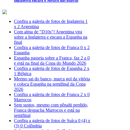
Inglaterra encara o México nas oitavas
Confira a galeria de fotos de Inglaterra 1
x 2 Argentina
Com alma de "D10s"! Argentina vira
sobre a Inglaterra e encara a Espanha na
final
Confira a galeria de fotos de França 0 x 2
Espanha
Espanha passeia sobre a França, faz 2 a 0
e está na final da Copa do Mundo 2026
Confira a galeria de fotos de Espanha 2 x
1 Bélgica
Merino sai do banco, marca gol da vitória
e coloca Espanha na semifinal da Copa
2026
Confira a galeria de fotos de França 2 x 0
Marrocos
Sem sustos, mesmo com pênalti perdido,
França despacha Marrocos e está na
semifinal
Confira a galeria de fotos de Suíça 0 (4) x
(3) 0 Colômbia