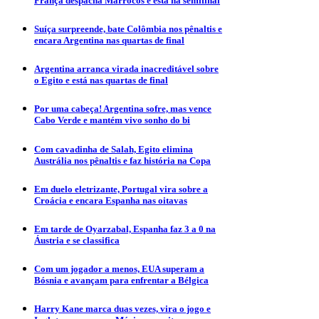
França despacha Marrocos e está na semifinal
Suíça surpreende, bate Colômbia nos pênaltis e
encara Argentina nas quartas de final
Argentina arranca virada inacreditável sobre
o Egito e está nas quartas de final
Por uma cabeça! Argentina sofre, mas vence
Cabo Verde e mantém vivo sonho do bi
Com cavadinha de Salah, Egito elimina
Austrália nos pênaltis e faz história na Copa
Em duelo eletrizante, Portugal vira sobre a
Croácia e encara Espanha nas oitavas
Em tarde de Oyarzabal, Espanha faz 3 a 0 na
Áustria e se classifica
Com um jogador a menos, EUA superam a
Bósnia e avançam para enfrentar a Bélgica
Harry Kane marca duas vezes, vira o jogo e